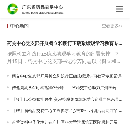
中心新闻
查看更多>>
药交中心党支部开展树立和践行正确政绩观学习教育专题党课
按照树立和践行正确政绩观学习教育的部署安排，7
月15日，药交中心党支部书记徐芳同志以《树立和践
行正确政绩观 以高质量发展实绩践行初心使命》为
题，为公司全体党员干部讲授专题党课，认真学习贯
药交中心党支部开展树立和践行正确政绩观学习教育专题党课
彻习近平总书记...
传递周期从40小时缩至3分钟——省药交中心助力广州医药构建药品流通质量数字化管理体系跑出加速度
【转】以公益赋能民生 交易控股集团组织爱心企业向惠东县捐赠医疗物资
【转】省药品交易中心主办揭东区乡村医生培训活动助力“百千万工程”
首营资料电子化培训在广州医科大学附属第五医院顺利开展