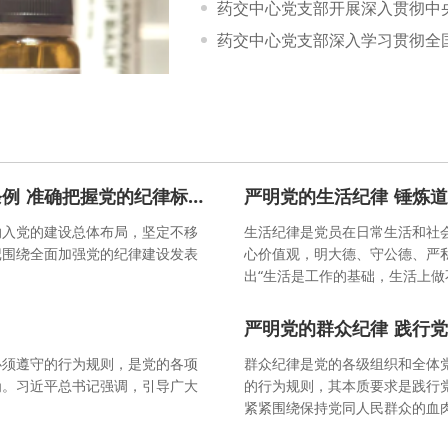
中央纪委国家监委法规室：认真学习纪律处分条例 准确把握党的纪律标尺
严明党的生活纪律 锤炼
纳入党的建设总体布局，坚定不移
生活纪律是党员在日常生活和社
记围绕全面加强党的纪律建设发表
心价值观，明大德、守公德、严
出“生活是工作的基础，生活上做不
严明党的群众纪律 践行
必须遵守的行为规则，是党的各项
群众纪律是党的各级组织和全体
为。习近平总书记强调，引导广大
的行为规则，其本质要求是践行
紧紧围绕保持党同人民群众的血肉联