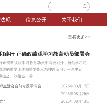
策法规
信息公开
关于我们
查看更多>>
和践行 正确政绩观学习教育动员部署会
践行正确政绩观学习教育动员部署会召开，传达学习习
绩观的重要论述和重要指示精神以及习近平总书记
担当、敢担当、善...
组织生活会会前专题学习会
2026年03月17日
2025年08月26日
岗”
2025年08月13日