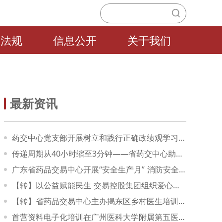
策法规
信息公开
关于我们
最新资讯
药交中心党支部开展树立和践行正确政绩观学习教育专题党课
传递周期从40小时缩至3分钟——省药交中心助力广州医药构建药品流通质量数字化管理体系跑出加速度
广东省药品交易中心开展“安全生产月” 消防安全培训和演练活动
【转】以公益赋能民生 交易控股集团组织爱心企业向惠东县捐赠医疗物资
【转】省药品交易中心主办揭东区乡村医生培训活动助力“百千万工程”
首营资料电子化培训在广州医科大学附属第五医院顺利开展